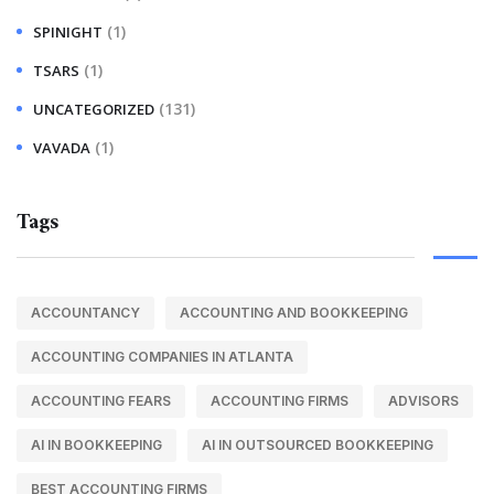
(1)
SPINIGHT
(1)
TSARS
(131)
UNCATEGORIZED
(1)
VAVADA
Tags
ACCOUNTANCY
ACCOUNTING AND BOOKKEEPING
ACCOUNTING COMPANIES IN ATLANTA
ACCOUNTING FEARS
ACCOUNTING FIRMS
ADVISORS
AI IN BOOKKEEPING
AI IN OUTSOURCED BOOKKEEPING
BEST ACCOUNTING FIRMS