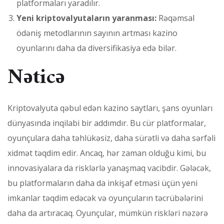
platformaları yaradılır.
Yeni kriptovalyutaların yaranması:
Rəqəmsal
ödəniş metodlarının sayının artması kazino
oyunlarını daha da diversifikasiya edə bilər.
Nəticə
Kriptovalyuta qəbul edən kazino saytları, şans oyunları
dünyasında inqilabi bir addımdır. Bu cür platformalar,
oyunçulara daha təhlükəsiz, daha sürətli və daha sərfəli
xidmət təqdim edir. Ancaq, hər zaman olduğu kimi, bu
innovasiyalara da risklərlə yanaşmaq vacibdir. Gələcək,
bu platformaların daha da inkişaf etməsi üçün yeni
imkanlar təqdim edəcək və oyunçuların təcrübələrini
daha da artıracaq. Oyunçular, mümkün riskləri nəzərə