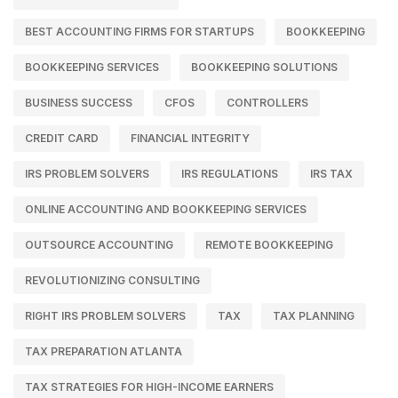
BEST ACCOUNTING FIRMS FOR STARTUPS
BOOKKEEPING
BOOKKEEPING SERVICES
BOOKKEEPING SOLUTIONS
BUSINESS SUCCESS
CFOS
CONTROLLERS
CREDIT CARD
FINANCIAL INTEGRITY
IRS PROBLEM SOLVERS
IRS REGULATIONS
IRS TAX
ONLINE ACCOUNTING AND BOOKKEEPING SERVICES
OUTSOURCE ACCOUNTING
REMOTE BOOKKEEPING
REVOLUTIONIZING CONSULTING
RIGHT IRS PROBLEM SOLVERS
TAX
TAX PLANNING
TAX PREPARATION ATLANTA
TAX STRATEGIES FOR HIGH-INCOME EARNERS