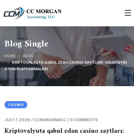
Blog Single
HOME
BLOG
KRIPTOVALYUTA QƏBUL EDƏN CASINO SAYTLARI: GƏLƏCƏYIN
OYUN PLATFORMALARI
CASINO
JULY 7, 2026
/
CCMORGANACC
/
0 COMMENTS
Kriptovalyuta qəbul edən casino saytları: