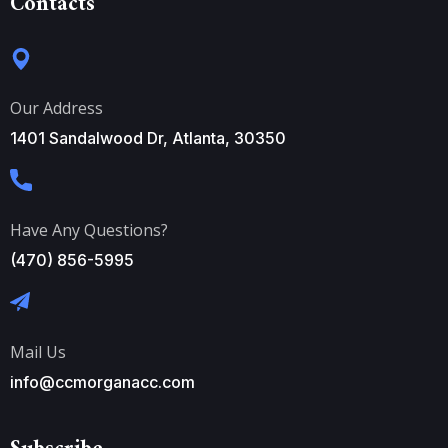
Contacts
Our Address
1401 Sandalwood Dr, Atlanta, 30350
Have Any Questions?
(470) 856-5995
Mail Us
info@ccmorganacc.com