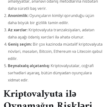
əməliyyatlar, ənənəvi ödəniş metodlarına nisbətən
daha sürətli baş verir.
Anonimlik:
Oyunçuların kimliyi qorunduğu üçün
daha böyük bir gizlilik təmin edilir.
Az xərclər:
Kriptovalyuta tranzaksiyaları, adətən
daha aşağı ödəniş xərcləri ilə əhatə olunur.
Geniş seçim:
Bir çox kazinoda müxtəlif kriptovalyuta
növləri, məsələn, Bitcoin, Ethereum və Litecoin qəbul
edilir.
Beynəlxalq əlçatanlıq:
Kriptovalyutalar, coğrafi
sərhədləri aşaraq, bütün dünyadan oyunçulara
xidmət edir.
Kriptovalyuta ilə
Oynamağın Riskləri