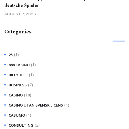
deutsche Spieler
AUGUST 7, 2026
Categories
(1)
25
(1)
888 CASINO
(1)
BILLYBETS
(7)
BUSINESS
(10)
CASINO
(1)
CASINO UTAN SVENSK LICENS
(1)
CASUMO
(3)
CONSULTING