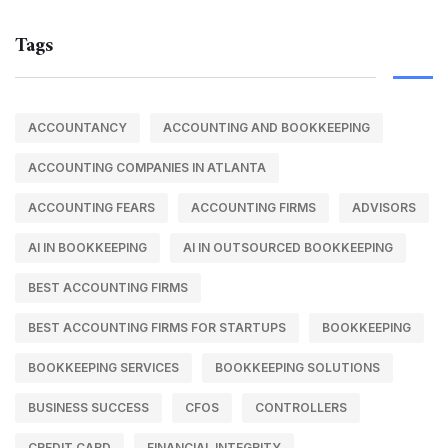
Tags
ACCOUNTANCY
ACCOUNTING AND BOOKKEEPING
ACCOUNTING COMPANIES IN ATLANTA
ACCOUNTING FEARS
ACCOUNTING FIRMS
ADVISORS
AI IN BOOKKEEPING
AI IN OUTSOURCED BOOKKEEPING
BEST ACCOUNTING FIRMS
BEST ACCOUNTING FIRMS FOR STARTUPS
BOOKKEEPING
BOOKKEEPING SERVICES
BOOKKEEPING SOLUTIONS
BUSINESS SUCCESS
CFOS
CONTROLLERS
CREDIT CARD
FINANCIAL INTEGRITY