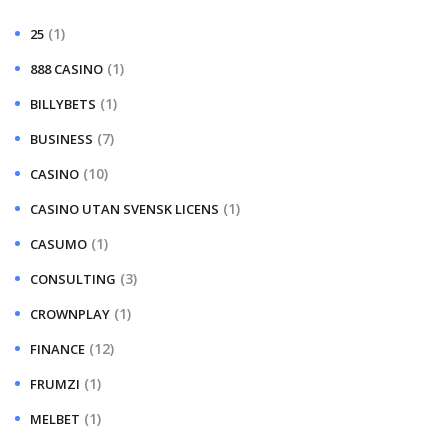
(1)
25
(1)
888 CASINO
(1)
BILLYBETS
(7)
BUSINESS
(10)
CASINO
(1)
CASINO UTAN SVENSK LICENS
(1)
CASUMO
(3)
CONSULTING
(1)
CROWNPLAY
(12)
FINANCE
(1)
FRUMZI
(1)
MELBET