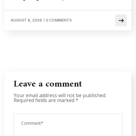
AUGUST 8, 2026
/
0 COMMENTS
Leave a comment
Your email address will not be published.
Required fields are marked
*