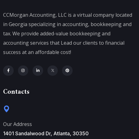
CCMorgan Accounting, LLC is a virtual company located
in Georgia specializing in accounting, bookkeeping and
tax. We provide added-value bookkeeping and
accounting services that Lead our clients to financial
success at an affordable cost!
Contacts
Our Address
1401 Sandalwood Dr, Atlanta, 30350