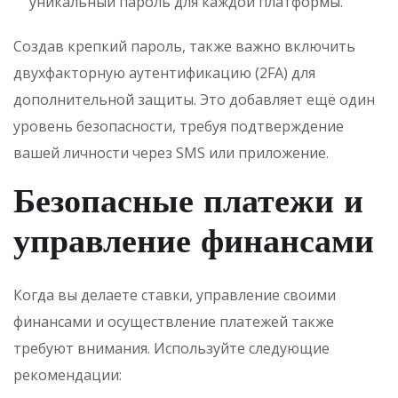
уникальный пароль для каждой платформы.
Создав крепкий пароль, также важно включить
двухфакторную аутентификацию (2FA) для
дополнительной защиты. Это добавляет ещё один
уровень безопасности, требуя подтверждение
вашей личности через SMS или приложение.
Безопасные платежи и
управление финансами
Когда вы делаете ставки, управление своими
финансами и осуществление платежей также
требуют внимания. Используйте следующие
рекомендации: