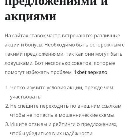
предложениями и
акциями
На сайтах ставок часто встречаются различные
акции и бонусы. Необходимо быть осторожным с
такими предложениями, так как они могут быть
ловушками. Вот несколько советов, которые
помогут избежать проблем:
1xbet зеркало
Четко изучите условия акции, прежде чем
участвовать.
Не спешите переходить по внешним ссылкам,
чтобы не попасть в мошеннические схемы.
Ищите отзывы и рейтинги о предложениях,
чтобы убедиться в их надёжности.