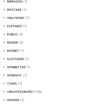
(1)
MRPACHO
(1)
MYSTAKE
(1)
ONLYSPINS
(1)
PLAYAMO
(4)
PUBLIC
(2)
REVIEW
(1)
ROOBET
(1)
SLOTSGEM
(1)
SPINBETTER
(1)
SPINIGHT
(1)
TSARS
(136)
UNCATEGORIZED
(1)
VAVADA