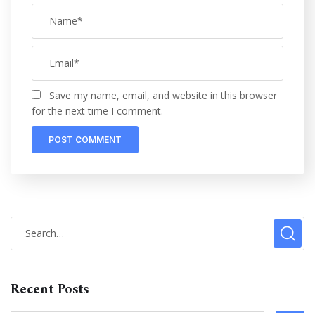
Save my name, email, and website in this browser
for the next time I comment.
Recent Posts