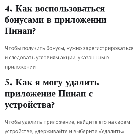
4. Как воспользоваться
бонусами в приложении
Пинап?
Чтобы получить бонусы, нужно зарегистрироваться
и следовать условиям акции, указанным в
приложении.
5. Как я могу удалить
приложение Пинап с
устройства?
Чтобы удалить приложение, найдите его на своем
устройстве, удерживайте и выберите «Удалить»