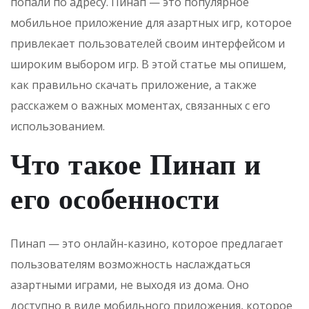
попали по адресу. Пинап — это популярное
мобильное приложение для азартных игр, которое
привлекает пользователей своим интерфейсом и
широким выбором игр. В этой статье мы опишем,
как правильно скачать приложение, а также
расскажем о важных моментах, связанных с его
использованием.
Что такое Пинап и
его особенности
Пинап — это онлайн-казино, которое предлагает
пользователям возможность наслаждаться
азартными играми, не выходя из дома. Оно
доступно в виде мобильного приложения, которое