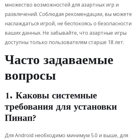
множество возможностей для азартных игр и
развлечений. Соблюдая рекомендации, вы можете
наслаждаться игрой, не беспокоясь о безопасности
ваших данных. Не забывайте, что азартные игры
доступны только пользователям старше 18 лет.
Часто задаваемые
вопросы
1. Каковы системные
требования для установки
Пинап?
Для Android необходимо минимум 5.0 и выше, для