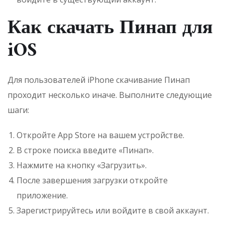
Как скачать Пинап для
iOS
Для пользователей iPhone скачивание Пинап
проходит несколько иначе. Выполните следующие
шаги:
Откройте App Store на вашем устройстве.
В строке поиска введите «Пинап».
Нажмите на кнопку «Загрузить».
После завершения загрузки откройте
приложение.
Зарегистрируйтесь или войдите в свой аккаунт.