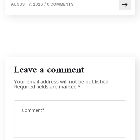
AUGUST 7, 2026
/
0 COMMENTS
Leave a comment
Your email address will not be published.
Required fields are marked
*