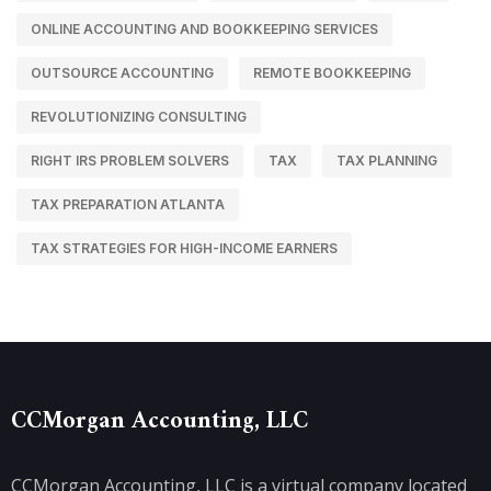
ONLINE ACCOUNTING AND BOOKKEEPING SERVICES
OUTSOURCE ACCOUNTING
REMOTE BOOKKEEPING
REVOLUTIONIZING CONSULTING
RIGHT IRS PROBLEM SOLVERS
TAX
TAX PLANNING
TAX PREPARATION ATLANTA
TAX STRATEGIES FOR HIGH-INCOME EARNERS
CCMorgan Accounting, LLC
CCMorgan Accounting, LLC is a virtual company located