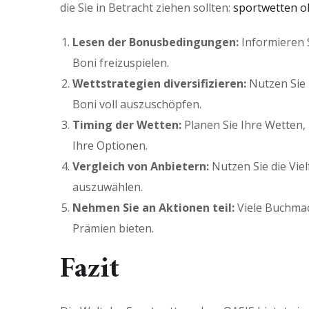
die Sie in Betracht ziehen sollten:
sportwetten o
Lesen der Bonusbedingungen:
Informieren S
Boni freizuspielen.
Wettstrategien diversifizieren:
Nutzen Sie 
Boni voll auszuschöpfen.
Timing der Wetten:
Planen Sie Ihre Wetten,
Ihre Optionen.
Vergleich von Anbietern:
Nutzen Sie die Viel
auszuwählen.
Nehmen Sie an Aktionen teil:
Viele Buchmac
Prämien bieten.
Fazit