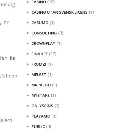
(10)
CASINO
zahlung
(1)
CASINO UTAN SVENSK LICENS
 ihr
(1)
CASUMO
(3)
CONSULTING
(1)
CROWNPLAY
(12)
FINANCE
fen, ihr
(1)
FRUMZI
(1)
MELBET
belohnen
(1)
MRPACHO
(1)
MYSTAKE
(1)
ONLYSPINS
(1)
PLAYAMO
ielern
(4)
PUBLIC