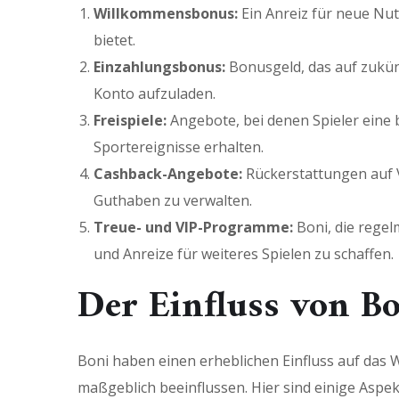
Willkommensbonus:
Ein Anreiz für neue Nut
bietet.
Einzahlungsbonus:
Bonusgeld, das auf zukün
Konto aufzuladen.
Freispiele:
Angebote, bei denen Spieler eine
Sportereignisse erhalten.
Cashback-Angebote:
Rückerstattungen auf Ve
Guthaben zu verwalten.
Treue- und VIP-Programme:
Boni, die regel
und Anreize für weiteres Spielen zu schaffen.
Der Einfluss von Bo
Boni haben einen erheblichen Einfluss auf das
maßgeblich beeinflussen. Hier sind einige Aspek