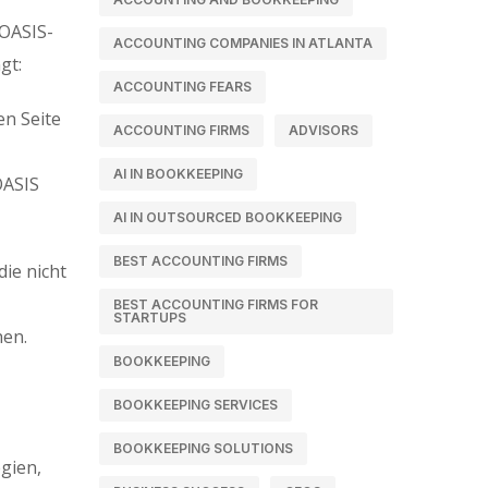
 OASIS-
ACCOUNTING COMPANIES IN ATLANTA
gt:
ACCOUNTING FEARS
en Seite
ACCOUNTING FIRMS
ADVISORS
AI IN BOOKKEEPING
OASIS
AI IN OUTSOURCED BOOKKEEPING
BEST ACCOUNTING FIRMS
ie nicht
BEST ACCOUNTING FIRMS FOR
STARTUPS
hen.
BOOKKEEPING
BOOKKEEPING SERVICES
BOOKKEEPING SOLUTIONS
gien,