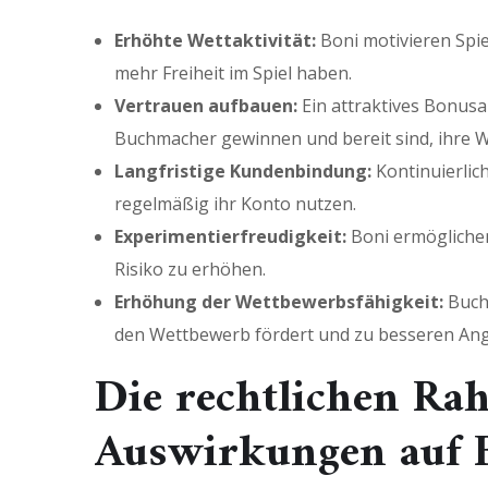
Erhöhte Wettaktivität:
Boni motivieren Spiel
mehr Freiheit im Spiel haben.
Vertrauen aufbauen:
Ein attraktives Bonusa
Buchmacher gewinnen und bereit sind, ihre We
Langfristige Kundenbindung:
Kontinuierlic
regelmäßig ihr Konto nutzen.
Experimentierfreudigkeit:
Boni ermöglichen
Risiko zu erhöhen.
Erhöhung der Wettbewerbsfähigkeit:
Buch
den Wettbewerb fördert und zu besseren Ange
Die rechtlichen R
Auswirkungen auf 