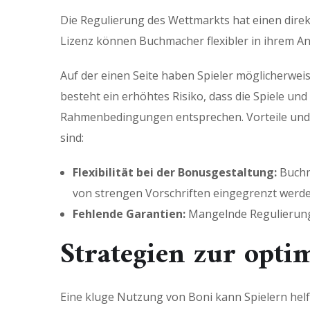
Die Regulierung des Wettmarkts hat einen dire
Lizenz können Buchmacher flexibler in ihrem Ang
Auf der einen Seite haben Spieler möglicherwe
besteht ein erhöhtes Risiko, dass die Spiele un
Rahmenbedingungen entsprechen. Vorteile und 
sind:
Flexibilität bei der Bonusgestaltung:
Buchma
von strengen Vorschriften eingegrenzt werde
Fehlende Garantien:
Mangelnde Regulierung 
Strategien zur opt
Eine kluge Nutzung von Boni kann Spielern helf