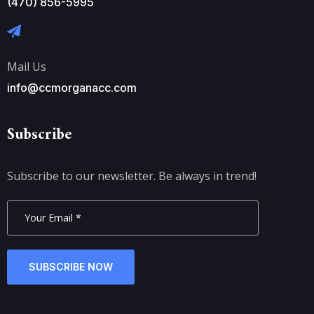
(470) 856-5995
Mail Us
info@ccmorganacc.com
Subscribe
Subscribe to our newsletter. Be always in trend!
SUBSCRIBE NOW