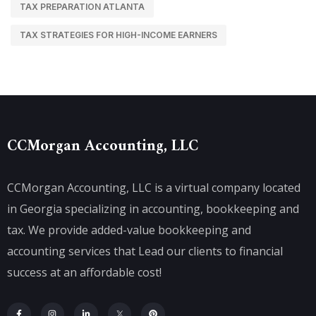
TAX PREPARATION ATLANTA
TAX STRATEGIES FOR HIGH-INCOME EARNERS
CCMorgan Accounting, LLC
CCMorgan Accounting, LLC is a virtual company located
in Georgia specializing in accounting, bookkeeping and
tax. We provide added-value bookkeeping and
accounting services that Lead our clients to financial
success at an affordable cost!