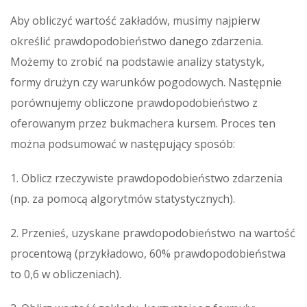
Aby obliczyć wartość zakładów, musimy najpierw
określić prawdopodobieństwo danego zdarzenia.
Możemy to zrobić na podstawie analizy statystyk,
formy drużyn czy warunków pogodowych. Następnie
porównujemy obliczone prawdopodobieństwo z
oferowanym przez bukmachera kursem. Proces ten
można podsumować w następujący sposób:
1. Oblicz rzeczywiste prawdopodobieństwo zdarzenia
(np. za pomocą algorytmów statystycznych).
2. Przenieś, uzyskane prawdopodobieństwo na wartość
procentową (przykładowo, 60% prawdopodobieństwa
to 0,6 w obliczeniach).