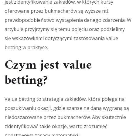
jest zidentyfikowanie zakładów, w których kursy
oferowane przez bukmacherów są wyższe niż
prawdopodobieństwo wystąpienia danego zdarzenia. W
artykule przyjrzymy się temu pojęciu oraz podzielimy
się wskazówkami dotyczącymi zastosowania value
betting w praktyce.
Czym jest value
betting?
Value betting to strategia zakładów, która polega na
poszukiwaniu okazji, gdzie szanse na daną wygraną są
niedoszacowane przez bukmacherów. Aby skutecznie
zidentyfikować takie okazje, warto zrozumieć
podstawowe zasady matematyki i