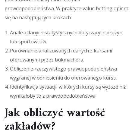
prawdopodobieństwa. W praktyce value betting opiera
się na następujących krokach:
Analiza danych statystycznych dotyczących drużyn
lub sportowców.
Porównanie analizowanych danych z kursami
oferowanymi przez bukmachera.
Obliczenie rzeczywistego prawdopodobieństwa
wygranej w odniesieniu do oferowanego kursu.
Identyfikacja sytuacji, w których kursy są wyższe niż
wynikałoby to z prawdopodobieństwa.
Jak obliczyć wartość
zakładów?