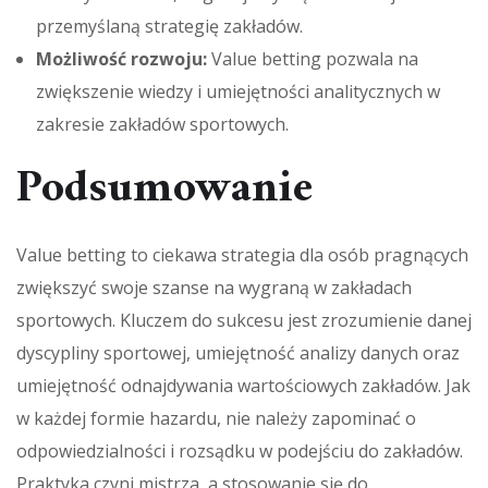
przemyślaną strategię zakładów.
Możliwość rozwoju:
Value betting pozwala na
zwiększenie wiedzy i umiejętności analitycznych w
zakresie zakładów sportowych.
Podsumowanie
Value betting to ciekawa strategia dla osób pragnących
zwiększyć swoje szanse na wygraną w zakładach
sportowych. Kluczem do sukcesu jest zrozumienie danej
dyscypliny sportowej, umiejętność analizy danych oraz
umiejętność odnajdywania wartościowych zakładów. Jak
w każdej formie hazardu, nie należy zapominać o
odpowiedzialności i rozsądku w podejściu do zakładów.
Praktyka czyni mistrza, a stosowanie się do