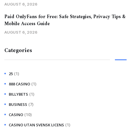
AUGUST 6, 2026
Paid OnlyFans for Free: Safe Strategies, Privacy Tips &
Mobile Access Guide
AUGUST 6, 2026
Categories
(1)
25
(1)
888 CASINO
(1)
BILLYBETS
(7)
BUSINESS
(10)
CASINO
(1)
CASINO UTAN SVENSK LICENS