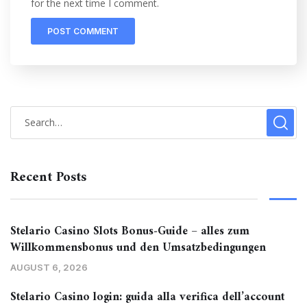
for the next time I comment.
Recent Posts
Stelario Casino Slots Bonus‑Guide – alles zum
Willkommensbonus und den Umsatzbedingungen
AUGUST 6, 2026
Stelario Casino login: guida alla verifica dell’account