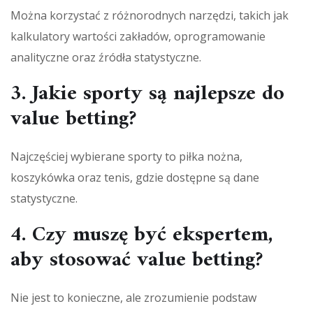
Można korzystać z różnorodnych narzędzi, takich jak
kalkulatory wartości zakładów, oprogramowanie
analityczne oraz źródła statystyczne.
3. Jakie sporty są najlepsze do
value betting?
Najczęściej wybierane sporty to piłka nożna,
koszykówka oraz tenis, gdzie dostępne są dane
statystyczne.
4. Czy muszę być ekspertem,
aby stosować value betting?
Nie jest to konieczne, ale zrozumienie podstaw