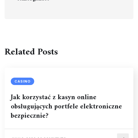
Related Posts
CASINO
Jak korzystać z kasyn online
obsługujących portfele elektroniczne
bezpiecznie?