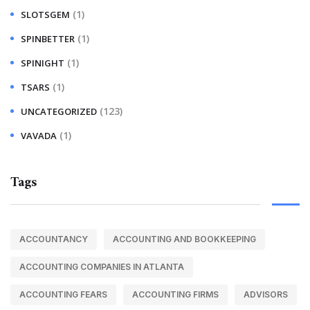
(1)
SLOTSGEM
(1)
SPINBETTER
(1)
SPINIGHT
(1)
TSARS
(123)
UNCATEGORIZED
(1)
VAVADA
Tags
ACCOUNTANCY
ACCOUNTING AND BOOKKEEPING
ACCOUNTING COMPANIES IN ATLANTA
ACCOUNTING FEARS
ACCOUNTING FIRMS
ADVISORS