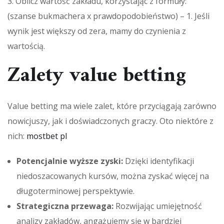
3. Oblicz wartość zakładu, korzystając z formuły:
(szanse bukmachera x prawdopodobieństwo) – 1. Jeśli
wynik jest większy od zera, mamy do czynienia z
wartością.
Zalety value betting
Value betting ma wiele zalet, które przyciągają zarówno
nowicjuszy, jak i doświadczonych graczy. Oto niektóre z
nich:
mostbet pl
Potencjalnie wyższe zyski:
Dzięki identyfikacji
niedoszacowanych kursów, można zyskać więcej na
długoterminowej perspektywie.
Strategiczna przewaga:
Rozwijając umiejętność
analizy zakładów, angażujemy się w bardziej