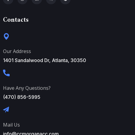
Contacts
Our Address
1401 Sandalwood Dr, Atlanta, 30350
Have Any Questions?
(470) 856-5995
Mail Us
info@ccmorganacc.com