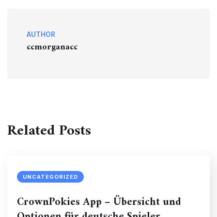
AUTHOR
ccmorganacc
Related Posts
UNCATEGORIZED
CrownPokies App – Übersicht und
Optionen für deutsche Spieler