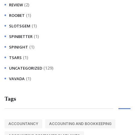
(2)
REVIEW
(1)
ROOBET
(1)
SLOTSGEM
(1)
SPINBETTER
(1)
SPINIGHT
(1)
TSARS
(129)
UNCATEGORIZED
(1)
VAVADA
Tags
ACCOUNTANCY
ACCOUNTING AND BOOKKEEPING