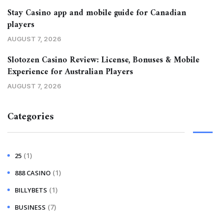
Stay Casino app and mobile guide for Canadian
players
AUGUST 7, 2026
Slotozen Casino Review: License, Bonuses & Mobile
Experience for Australian Players
AUGUST 7, 2026
Categories
(1)
25
(1)
888 CASINO
(1)
BILLYBETS
(7)
BUSINESS