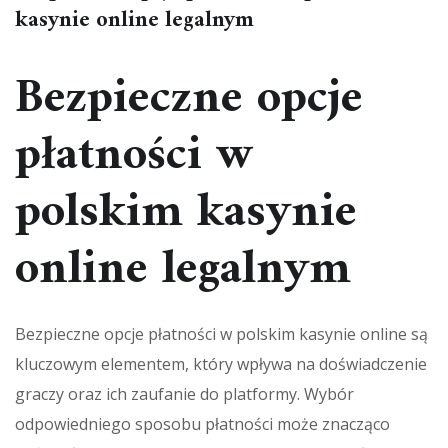
kasynie online legalnym
Bezpieczne opcje
płatności w
polskim kasynie
online legalnym
Bezpieczne opcje płatności w polskim kasynie online są
kluczowym elementem, który wpływa na doświadczenie
graczy oraz ich zaufanie do platformy. Wybór
odpowiedniego sposobu płatności może znacząco