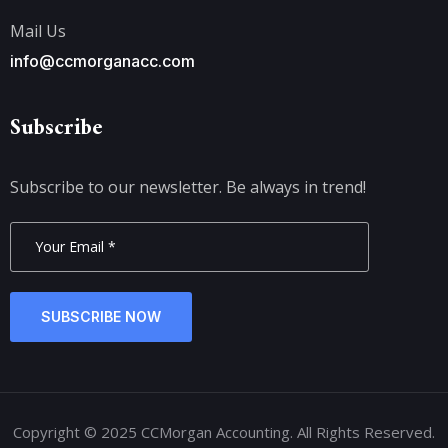
Mail Us
info@ccmorganacc.com
Subscribe
Subscribe to our newsletter. Be always in trend!
SUBSCRIBE NOW
Copyright © 2025 CCMorgan Accounting. All Rights Reserved.