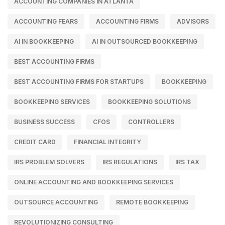
ACCOUNTING COMPANIES IN ATLANTA
ACCOUNTING FEARS
ACCOUNTING FIRMS
ADVISORS
AI IN BOOKKEEPING
AI IN OUTSOURCED BOOKKEEPING
BEST ACCOUNTING FIRMS
BEST ACCOUNTING FIRMS FOR STARTUPS
BOOKKEEPING
BOOKKEEPING SERVICES
BOOKKEEPING SOLUTIONS
BUSINESS SUCCESS
CFOS
CONTROLLERS
CREDIT CARD
FINANCIAL INTEGRITY
IRS PROBLEM SOLVERS
IRS REGULATIONS
IRS TAX
ONLINE ACCOUNTING AND BOOKKEEPING SERVICES
OUTSOURCE ACCOUNTING
REMOTE BOOKKEEPING
REVOLUTIONIZING CONSULTING