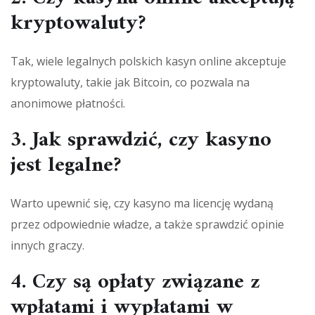
kryptowaluty?
Tak, wiele legalnych polskich kasyn online akceptuje
kryptowaluty, takie jak Bitcoin, co pozwala na
anonimowe płatności.
3. Jak sprawdzić, czy kasyno
jest legalne?
Warto upewnić się, czy kasyno ma licencję wydaną
przez odpowiednie władze, a także sprawdzić opinie
innych graczy.
4. Czy są opłaty związane z
wpłatami i wypłatami w