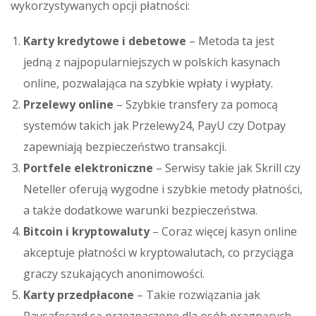
wykorzystywanych opcji płatności:
Karty kredytowe i debetowe
– Metoda ta jest
jedną z najpopularniejszych w polskich kasynach
online, pozwalająca na szybkie wpłaty i wypłaty.
Przelewy online
– Szybkie transfery za pomocą
systemów takich jak Przelewy24, PayU czy Dotpay
zapewniają bezpieczeństwo transakcji.
Portfele elektroniczne
– Serwisy takie jak Skrill czy
Neteller oferują wygodne i szybkie metody płatności,
a także dodatkowe warunki bezpieczeństwa.
Bitcoin i kryptowaluty
– Coraz więcej kasyn online
akceptuje płatności w kryptowalutach, co przyciąga
graczy szukających anonimowości.
Karty przedpłacone
– Takie rozwiązania jak
Paysafecard są przeznaczone dla osób pragnących