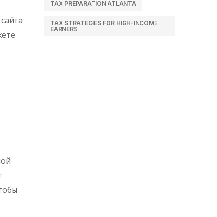
TAX PREPARATION ATLANTA
 сайта
TAX STRATEGIES FOR HIGH-INCOME
EARNERS
жете
ной
т
чтобы