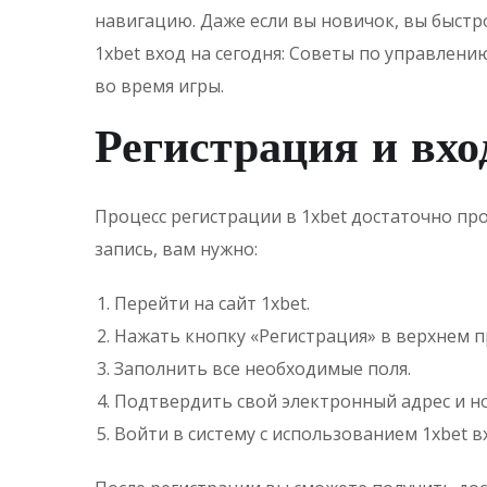
навигацию. Даже если вы новичок, вы быстро
1xbet вход на сегодня: Советы по управлен
во время игры.
Регистрация и вхо
Процесс регистрации в 1xbet достаточно про
запись, вам нужно:
Перейти на сайт 1xbet.
Нажать кнопку «Регистрация» в верхнем п
Заполнить все необходимые поля.
Подтвердить свой электронный адрес и н
Войти в систему с использованием 1xbet в