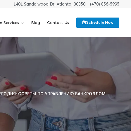
1401 Sandalwood Dr, Atlanta, 30350
(470) 856-5995
Schedule Now
r Services
Blog
Contact Us
СЕГОДНЯ: СОВЕТЫ ПО УПРАВЛЕНИЮ БАНКРОЛЛОМ