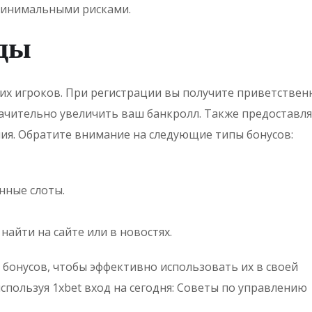
минимальными рисками.
ды
оих игроков. При регистрации вы получите приветстве
ачительно увеличить ваш банкролл. Также предоставл
ия. Обратите внимание на следующие типы бонусов:
нные слоты.
айти на сайте или в новостях.
 бонусов, чтобы эффективно использовать их в своей
спользуя 1xbet вход на сегодня: Советы по управлению