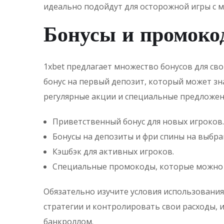
идеально подойдут для осторожной игры с 
Бонусы и промоко
1xbet предлагает множество бонусов для св
бонус на первый депозит, который может зн
регулярные акции и специальные предложен
Приветственный бонус для новых игроков.
Бонусы на депозиты и фри спины на выбра
Кэшбэк для активных игроков.
Специальные промокоды, которые можно н
Обязательно изучите условия использования
стратегии и контролировать свои расходы, и
банкроллом.