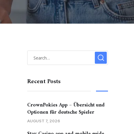
Recent Posts
CrownPokies App – Übersicht und
Optionen für deutsche Spieler
AUGUST 7, 2026