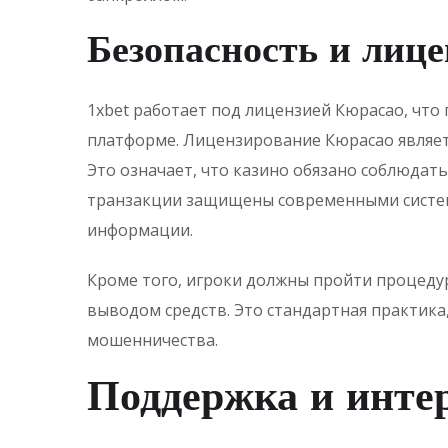
Безопасность и лице
1xbet работает под лицензией Кюрасао, что 
платформе. Лицензирование Кюрасао являетс
Это означает, что казино обязано соблюдать
транзакции защищены современными систем
информации.
Кроме того, игроки должны пройти процеду
выводом средств. Это стандартная практика,
мошенничества.
Поддержка и инте