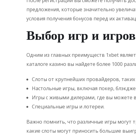
После регистрации вы сможете получить дос
предложения, которые значительно увелич
условия получения бонусов перед их актива
Выбор игр и игро
Одним из главных преимуществ 1xbet являет
каталоге казино вы найдете более 1000 разл
Слоты от крупнейших провайдеров, таких к
Настольные игры, включая покер, блэкджек
Игры с живыми дилерами, где вы можете 
Специальные игры и лотереи.
Важно помнить, что различные игры могут т
какие слоты могут приносить большие выигр