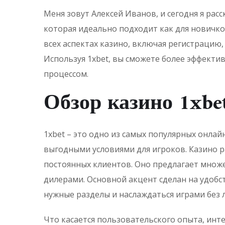
Меня зовут Алексей Иванов, и сегодня я рас
которая идеально подходит как для новичков
всех аспектах казино, включая регистрацию,
Используя 1xbet, вы сможете более эффекти
процессом.
Обзор казино 1xbe
1xbet – это одно из самых популярных онла
выгодными условиями для игроков. Казино р
постоянных клиентов. Оно предлагает множ
дилерами. Основной акцент сделан на удобс
нужные разделы и наслаждаться играми без 
Что касается пользовательского опыта, инт