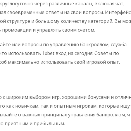
круглосуточно через различные каналы, включая чат,
учал своевременные ответы на свои вопросы. Интерфейс
кой структуре и большому количеству категорий. Вы мо
ь промоакции и управлять своим счетом.
 сайте или вопросы по управлению банкроллом, служба
то использовать 1xbet вход на сегодня: Советы по
соб максимально использовать свой игровой опыт.
но с широким выбором игр, хорошими бонусами и отлич
го как новичкам, так и опытным игрокам, которые ищу
бывайте о важных принципах управления банкроллом, 
но приятным и прибыльным.