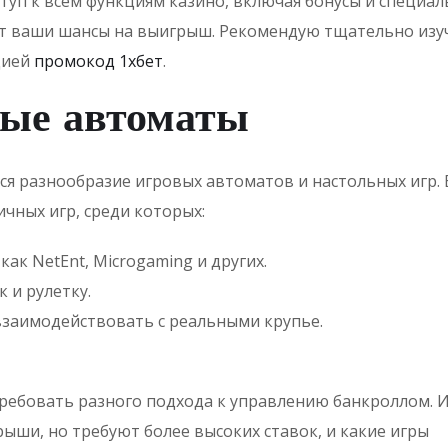
туп к всем функциям казино, включая бонусы и специа
ат ваши шансы на выигрыш. Рекомендую тщательно изу
цией
промокод 1хбет
.
вые автоматы
ся разнообразие игровых автоматов и настольных игр. 
ичных игр, среди которых:
ак NetEnt, Microgaming и других.
 и рулетку.
взаимодействовать с реальными крупье.
ребовать разного подхода к управлению банкроллом. И
ыши, но требуют более высоких ставок, и какие игры