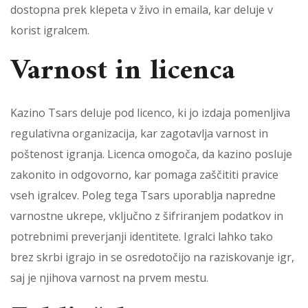
dostopna prek klepeta v živo in emaila, kar deluje v
korist igralcem.
Varnost in licenca
Kazino Tsars deluje pod licenco, ki jo izdaja pomenljiva
regulativna organizacija, kar zagotavlja varnost in
poštenost igranja. Licenca omogoča, da kazino posluje
zakonito in odgovorno, kar pomaga zaščititi pravice
vseh igralcev. Poleg tega Tsars uporablja napredne
varnostne ukrepe, vključno z šifriranjem podatkov in
potrebnimi preverjanji identitete. Igralci lahko tako
brez skrbi igrajo in se osredotočijo na raziskovanje igr,
saj je njihova varnost na prvem mestu.