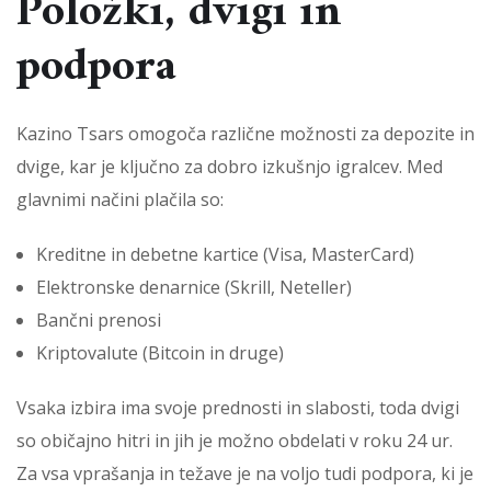
Položki, dvigi in
podpora
Kazino Tsars omogoča različne možnosti za depozite in
dvige, kar je ključno za dobro izkušnjo igralcev. Med
glavnimi načini plačila so:
Kreditne in debetne kartice (Visa, MasterCard)
Elektronske denarnice (Skrill, Neteller)
Bančni prenosi
Kriptovalute (Bitcoin in druge)
Vsaka izbira ima svoje prednosti in slabosti, toda dvigi
so običajno hitri in jih je možno obdelati v roku 24 ur.
Za vsa vprašanja in težave je na voljo tudi podpora, ki je