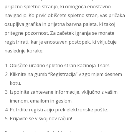
prijazno spletno stranjo, ki omogoča enostavno
navigacijo. Ko prvič obiščete spletno stran, vas pričaka
osupljiva grafika in prijetna barvna paleta, ki takoj
pritegne pozornost. Za začetek igranja se morate
registrirati, kar je enostaven postopek, ki vključuje
naslednje korake:
Obiščite uradno spletno stran kazinoja Tsars.
Kliknite na gumb “Registracija” v zgornjem desnem
kotu.
Izpolnite zahtevane informacije, vključno z vašim
imenom, emailom in geslom.
Potrdite registracijo prek elektronske pošte.
Prijavite se v svoj nov račun!