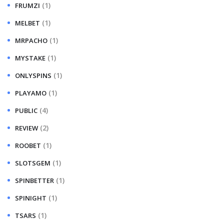
(1)
FRUMZI
(1)
MELBET
(1)
MRPACHO
(1)
MYSTAKE
(1)
ONLYSPINS
(1)
PLAYAMO
(4)
PUBLIC
(2)
REVIEW
(1)
ROOBET
(1)
SLOTSGEM
(1)
SPINBETTER
(1)
SPINIGHT
(1)
TSARS