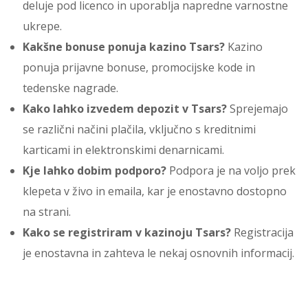
deluje pod licenco in uporablja napredne varnostne
ukrepe.
Kakšne bonuse ponuja kazino Tsars?
Kazino
ponuja prijavne bonuse, promocijske kode in
tedenske nagrade.
Kako lahko izvedem depozit v Tsars?
Sprejemajo
se različni načini plačila, vključno s kreditnimi
karticami in elektronskimi denarnicami.
Kje lahko dobim podporo?
Podpora je na voljo prek
klepeta v živo in emaila, kar je enostavno dostopno
na strani.
Kako se registriram v kazinoju Tsars?
Registracija
je enostavna in zahteva le nekaj osnovnih informacij.