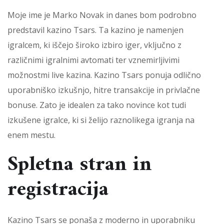
Moje ime je Marko Novak in danes bom podrobno
predstavil kazino Tsars. Ta kazino je namenjen
igralcem, ki iščejo široko izbiro iger, vključno z
različnimi igralnimi avtomati ter vznemirljivimi
možnostmi live kazina. Kazino Tsars ponuja odlično
uporabniško izkušnjo, hitre transakcije in privlačne
bonuse. Zato je idealen za tako novince kot tudi
izkušene igralce, ki si želijo raznolikega igranja na
enem mestu.
Spletna stran in
registracija
Kazino Tsars se ponaša z moderno in uporabniku