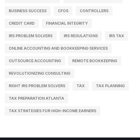
BUSINESS SUCCESS
CFOS
CONTROLLERS
CREDIT CARD
FINANCIAL INTEGRITY
IRS PROBLEM SOLVERS
IRS REGULATIONS
IRS TAX
ONLINE ACCOUNTING AND BOOKKEEPING SERVICES
OUTSOURCE ACCOUNTING
REMOTE BOOKKEEPING
REVOLUTIONIZING CONSULTING
RIGHT IRS PROBLEM SOLVERS
TAX
TAX PLANNING
TAX PREPARATION ATLANTA
TAX STRATEGIES FOR HIGH-INCOME EARNERS