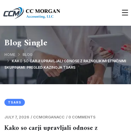
Blog Single
HOME
BLOG
KAKO SO CARJI UPRAVLJALI ODNOSE Z RAZNOLIKIMI ETNIČNIMI
SKUPINAMI: PREGLED KAZINOJA TSARS
TSARS
JULY 7, 2026
/
CCMORGANACC
/
0 COMMENTS
Kako so carji upravljali odnose z