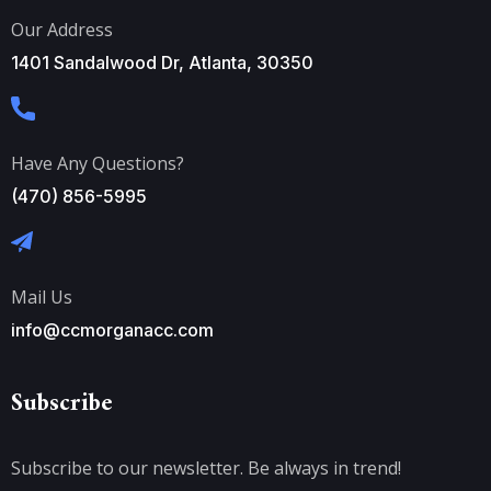
Our Address
1401 Sandalwood Dr, Atlanta, 30350
Have Any Questions?
(470) 856-5995
Mail Us
info@ccmorganacc.com
Subscribe
Subscribe to our newsletter. Be always in trend!