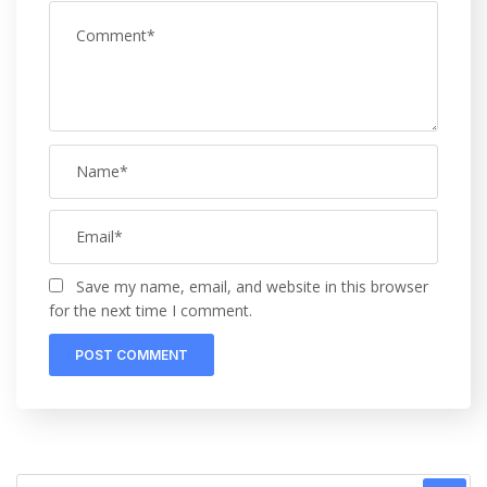
Save my name, email, and website in this browser
for the next time I comment.